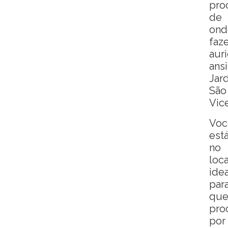
pro
de
ond
faz
aur
ans
Jar
São
Vic
Voc
est
no
loca
idea
par
qu
pro
por