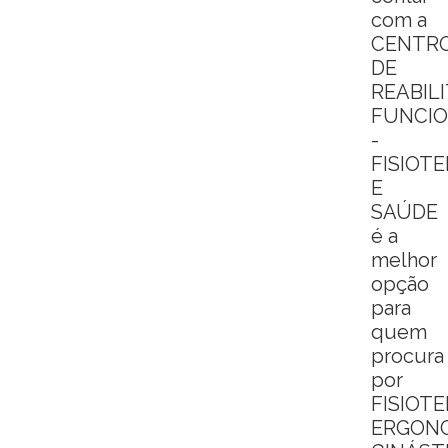
com a
CENTR
DE
REABIL
FUNCI
-
FISIOT
E
SAÚDE
é a
melhor
opção
para
quem
procura
por
FISIOTE
ERGONO