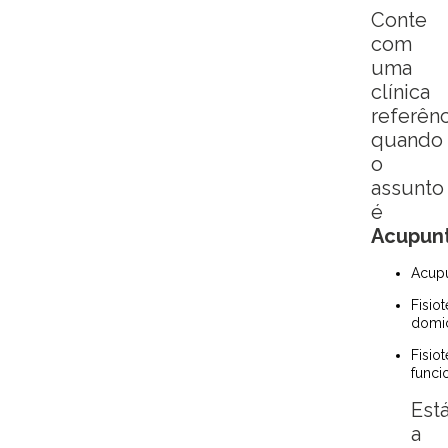
Conte
com
uma
clínica
referênc
quando
o
assunto
é
Acupun
Acup
Fisioterapia
domic
Fisioterapia
funci
Est
a