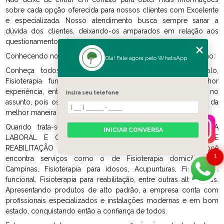
sobre cada opção oferecida para nossos clientes com Excelente
e especializada. Nosso atendimento busca sempre sanar a
dúvida dos clientes, deixando-os amparados em relação aos
questionamentos do ramo.
Conhecendo nossa excelência, conheça outros trabalhos como:
Olá! Fale agora pelo WhatsApp
Conheça todos os nossos serviços, como por exemplo,
Fisioterapia funcional. Para garantir a qualidade e melhor
experiência, entre em contato com uma clínica referência no
Insira seu telefone
assunto, pois os profissionais saberão indicar e atender você da
melhor maneira possível.
Quando trata-se de FISIOTERAPIA, ERGONOMIA, GINÁSTICA
INICIAR CONVERSA
LABORAL E QUALIDADE DE VIDA, com a CENTRO DE
REABILITAÇÃO FUNCIONAL - FISIOTERAPIA E SAÚDE, você
1
encontra serviços como o de Fisioterapia domiciliar em
Campinas, Fisioterapia para idosos, Acupunturas, Fisioterapia
funcional, Fisioterapia para reabilitação, entre outras alternativas.
Apresentando produtos de alto padrão, a empresa conta com
profissionais especializados e instalações modernas e em bom
estado, conquistando então a confiança de todos.