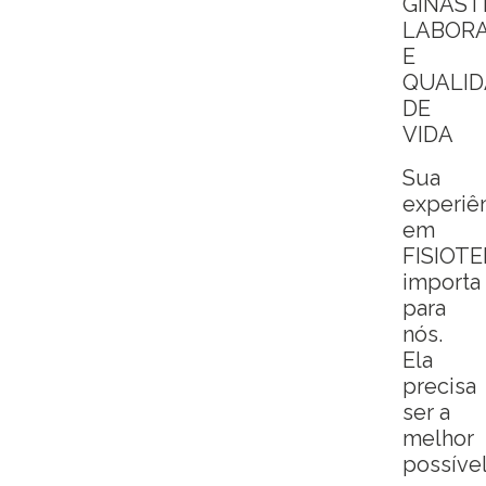
GINÁST
LABOR
E
QUALID
DE
VIDA
Sua
experiê
em
FISIOT
importa
para
nós.
Ela
precisa
ser a
melhor
possível