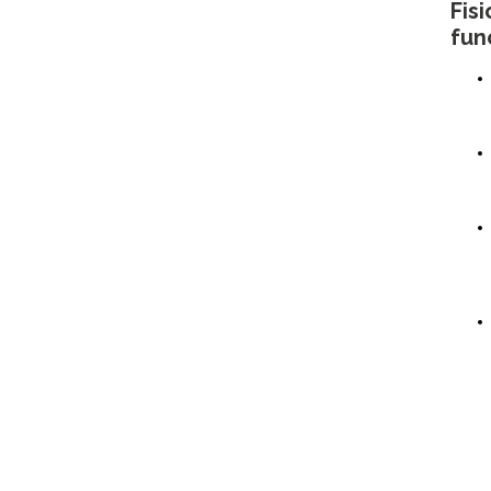
Fis
fun