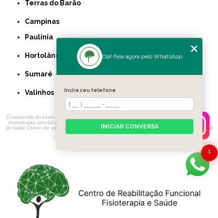
Terras do Barão
Campinas
Paulínia
Hortolândia
Olá! Fale agora pelo WhatsApp
Sumaré
Insira seu telefone
Valinhos
O conteúdo do texto "
Fisioterapia Plexo Braquial Bebê
" é de direito reservado. Sua
reprodução, parcial ou total, mesmo citando nossos links, é proibida sem a autorização
INICIAR CONVERSA
do autor. Crime de violação de direito autoral – artigo 184 do Código Penal –
Lei 9610/98
- Lei de direitos autorais
.
1