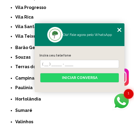
Vila Progresso
Vila Rica
Vila Santana
Olá! Fale agora pelo WhatsApp
Vila Teixeira
Barão Geraldo
Insira seu telefone
Souzas
Terras do Barão
INICIAR CONVERSA
Campinas
Paulínia
1
Hortolândia
Sumaré
Valinhos