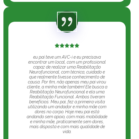
eu pai teve um AVC-i e eu precisava
encontrar um local, com um profissional
capaz de realizar uma Reabilitação
Neurofuncional, com técnica, cuidado e
que realmente tivesse conhecimento de
causa. Por fim, não apenas meu pai virou
cliente, a minha mãe também! Ele busca a
Reabilitação Neurofuncional e ela uma
Reabilitação Funcional. Ambos tiveram
benefícios: Meu pai, fez a primeira visita
utilizando um andador e minha mãe com
dores no corpo. Hoje meu pai está
andando sem apoio, com mais mobilidade
e minha mãe, praticamente sem dores,
mais disposta e com mais qualidade de
vida.