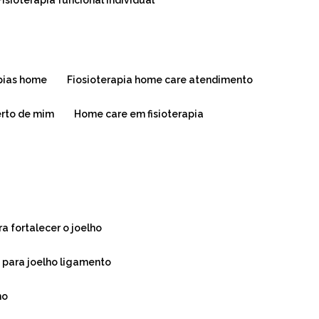
fisioterapia funcional individual
apias home
fiosioterapia home care atendimento
erto de mim
home care em fisioterapia
ra fortalecer o joelho
a para joelho ligamento
ho