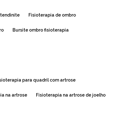
 tendinite
fisioterapia de ombro
ro
bursite ombro fisioterapia
isioterapia para quadril com artrose
pia na artrose
fisioterapia na artrose de joelho