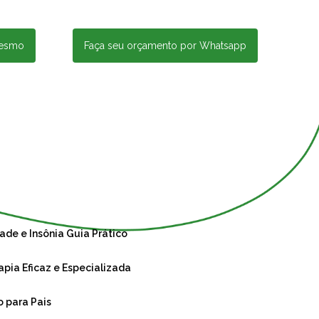
mesmo
Faça seu orçamento por Whatsapp
ade e Insônia Guia Prático
apia Eficaz e Especializada
o para Pais