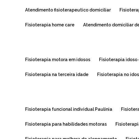
atendimento fisioterapeutico domiciliar
fisioter
fisioterapia home care
atendimento domiciliar de
fisioterapia motora em idosos
fisioterapia idoso
fisioterapia na terceira idade
fisioterapia no ido
fisioterapia funcional individual Paulínia
fisiote
fisioterapia para habilidades motoras
fisioterap