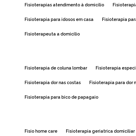
fisioterapias atendimento à domicílio
fisiotera
fisioterapia para idosos em casa
fisioterapia pa
fisioterapeuta a domicílio
fisioterapia de coluna lombar
fisioterapia espe
fisioterapia dor nas costas
fisioterapia para dor 
fisioterapia para bico de papagaio
fisio home care
fisioterapia geriatrica domiciliar