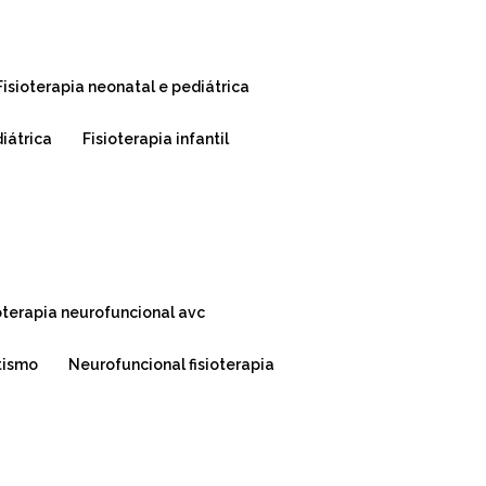
fisioterapia neonatal e pediátrica
diátrica
fisioterapia infantil
ioterapia neurofuncional avc
utismo
neurofuncional fisioterapia