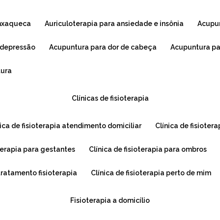
enxaqueca
auriculoterapia para ansiedade e insônia
acupu
 depressão
acupuntura para dor de cabeça
acupuntura p
tura
clínicas de fisioterapia
ínica de fisioterapia atendimento domiciliar
clínica de fisioter
ioterapia para gestantes
clínica de fisioterapia para ombros
 tratamento fisioterapia
clínica de fisioterapia perto de mim
fisioterapia a domicílio