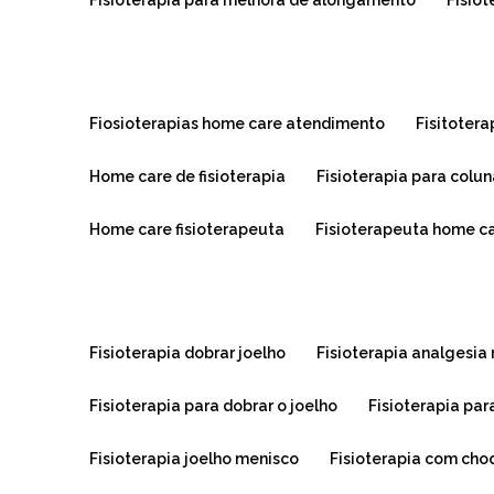
fisioterapia para melhora de alongamento
fisio
fiosioterapias home care atendimento
fisitoter
home care de fisioterapia
fisioterapia para colu
home care fisioterapeuta
fisioterapeuta home c
fisioterapia dobrar joelho
fisioterapia analgesia
fisioterapia para dobrar o joelho
fisioterapia pa
fisioterapia joelho menisco
fisioterapia com cho