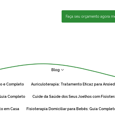
Faça seu orçamento agora 
Blog
ico e Completo
Auriculoterapia: Tratamento Eficaz para Ansied
: Guia Completo
Cuide da Saúde dos Seus Joelhos com Fisioter
rto em Casa
Fisioterapia Domiciliar para Bebês: Guia Complet