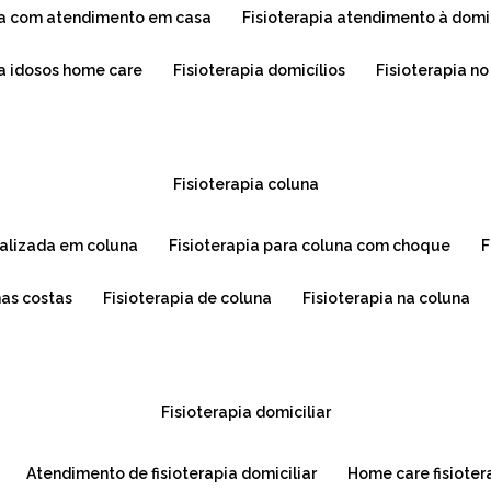
pia com atendimento em casa
fisioterapia atendimento à domi
ra idosos home care
fisioterapia domicílios
fisioterapia n
fisioterapia coluna
cializada em coluna
fisioterapia para coluna com choque
nas costas
fisioterapia de coluna
fisioterapia na coluna
fisioterapia domiciliar
atendimento de fisioterapia domiciliar
home care fisioter