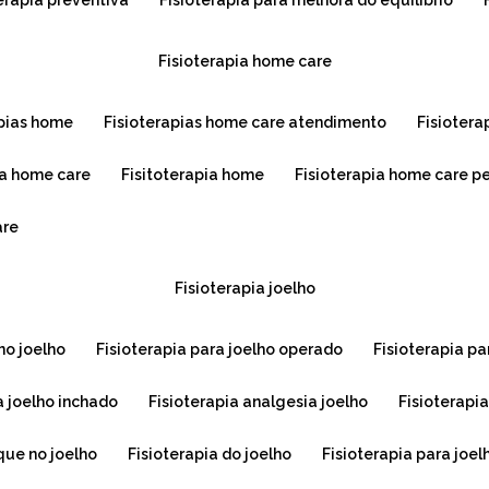
terapia preventiva
fisioterapia para melhora do equilíbrio
fisioterapia home care
apias home
fisioterapias home care atendimento
fisioter
na home care
fisitoterapia home
fisioterapia home care p
are
fisioterapia joelho
 no joelho
fisioterapia para joelho operado
fisioterapia pa
ra joelho inchado
fisioterapia analgesia joelho
fisioterapi
que no joelho
fisioterapia do joelho
fisioterapia para joel