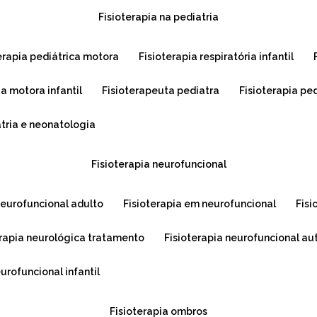
fisioterapia na pediatria
terapia pediátrica motora
fisioterapia respiratória infantil
ia motora infantil
fisioterapeuta pediatra
fisioterapia pe
atria e neonatologia
fisioterapia neurofuncional
 neurofuncional adulto
fisioterapia em neurofuncional
fis
terapia neurológica tratamento
fisioterapia neurofuncional a
eurofuncional infantil
fisioterapia ombros