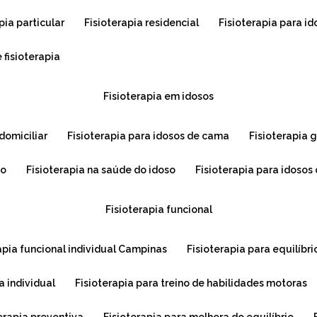
apia particular
fisioterapia residencial
fisioterapia para i
 fisioterapia
fisioterapia em idosos
 domiciliar
fisioterapia para idosos de cama
fisioterapia 
so
fisioterapia na saúde do idoso
fisioterapia para idoso
fisioterapia funcional
rapia funcional individual Campinas
fisioterapia para equilíbri
ia individual
fisioterapia para treino de habilidades motoras