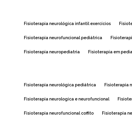
fisioterapia neurológica infantil exercícios
fisio
fisioterapia neurofuncional pediátrica
fisioterap
fisioterapia neuropediatria
fisioterapia em pedi
fisioterapia neurológica pediátrica
fisioterapia
fisioterapia neurologica e neurofuncional
fisio
fisioterapia neurofuncional coffito
fisioterapia n