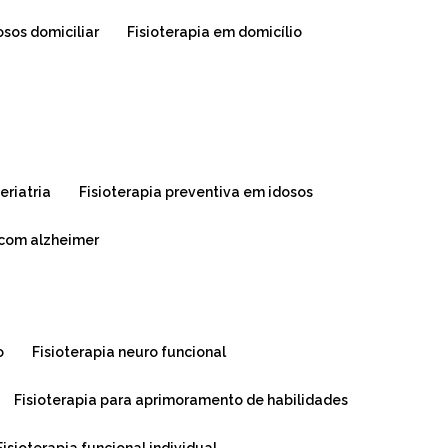
dosos domiciliar
fisioterapia em domicílio
geriatria
fisioterapia preventiva em idosos
s com alzheimer
o
fisioterapia neuro funcional
fisioterapia para aprimoramento de habilidades