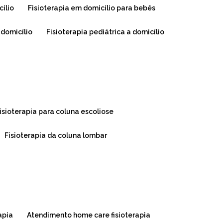
cílio
fisioterapia em domicílio para bebês
o domicílio
fisioterapia pediátrica a domicílio
fisioterapia para coluna escoliose
fisioterapia da coluna lombar
apia
atendimento home care fisioterapia