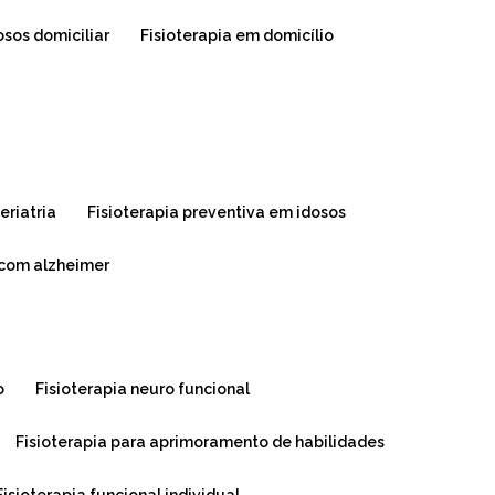
dosos domiciliar
fisioterapia em domicílio
geriatria
fisioterapia preventiva em idosos
s com alzheimer
o
fisioterapia neuro funcional
fisioterapia para aprimoramento de habilidades