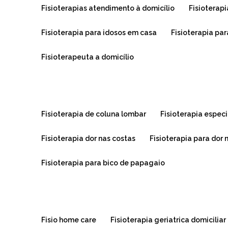
fisioterapias atendimento à domicílio
fisiotera
fisioterapia para idosos em casa
fisioterapia pa
fisioterapeuta a domicílio
fisioterapia de coluna lombar
fisioterapia espe
fisioterapia dor nas costas
fisioterapia para dor 
fisioterapia para bico de papagaio
fisio home care
fisioterapia geriatrica domiciliar