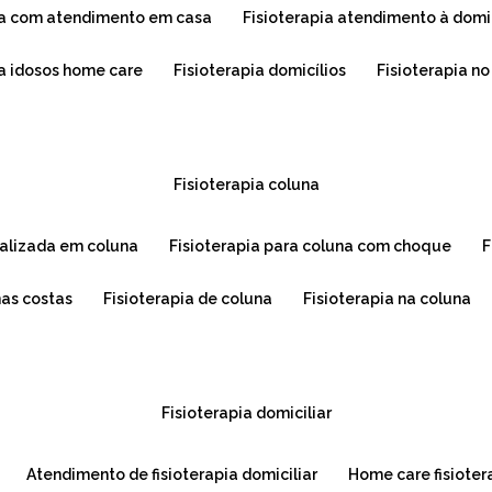
pia com atendimento em casa
fisioterapia atendimento à domi
ra idosos home care
fisioterapia domicílios
fisioterapia n
fisioterapia coluna
cializada em coluna
fisioterapia para coluna com choque
nas costas
fisioterapia de coluna
fisioterapia na coluna
fisioterapia domiciliar
atendimento de fisioterapia domiciliar
home care fisioter