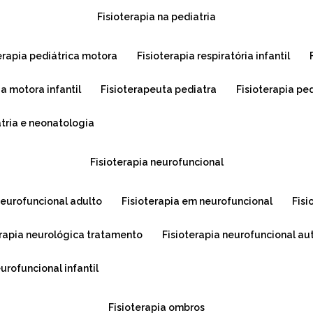
fisioterapia na pediatria
terapia pediátrica motora
fisioterapia respiratória infantil
ia motora infantil
fisioterapeuta pediatra
fisioterapia pe
atria e neonatologia
fisioterapia neurofuncional
 neurofuncional adulto
fisioterapia em neurofuncional
fis
terapia neurológica tratamento
fisioterapia neurofuncional a
eurofuncional infantil
fisioterapia ombros