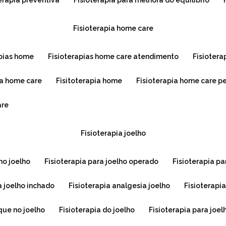
terapia preventiva
fisioterapia para melhora do equilíbrio
fisioterapia home care
apias home
fisioterapias home care atendimento
fisioter
na home care
fisitoterapia home
fisioterapia home care p
are
fisioterapia joelho
 no joelho
fisioterapia para joelho operado
fisioterapia pa
ra joelho inchado
fisioterapia analgesia joelho
fisioterapi
que no joelho
fisioterapia do joelho
fisioterapia para joel