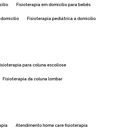
cílio
fisioterapia em domicílio para bebês
o domicílio
fisioterapia pediátrica a domicílio
fisioterapia para coluna escoliose
fisioterapia da coluna lombar
apia
atendimento home care fisioterapia