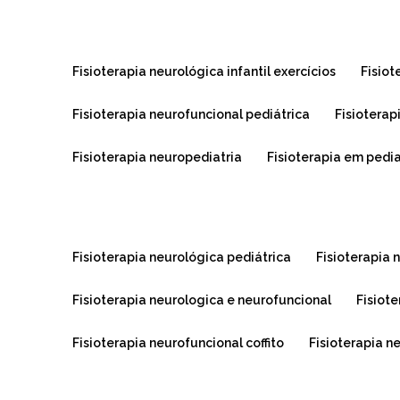
fisioterapia neurológica infantil exercícios
fisio
fisioterapia neurofuncional pediátrica
fisioterap
fisioterapia neuropediatria
fisioterapia em pedi
fisioterapia neurológica pediátrica
fisioterapia
fisioterapia neurologica e neurofuncional
fisio
fisioterapia neurofuncional coffito
fisioterapia n