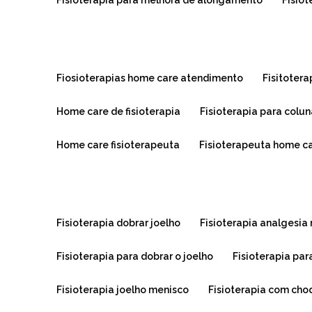
fisioterapia para melhora de alongamento
fisio
fiosioterapias home care atendimento
fisitoter
home care de fisioterapia
fisioterapia para colu
home care fisioterapeuta
fisioterapeuta home c
fisioterapia dobrar joelho
fisioterapia analgesia
fisioterapia para dobrar o joelho
fisioterapia pa
fisioterapia joelho menisco
fisioterapia com cho