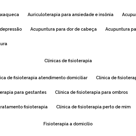
enxaqueca
auriculoterapia para ansiedade e insônia
acupu
 depressão
acupuntura para dor de cabeça
acupuntura p
tura
clínicas de fisioterapia
ínica de fisioterapia atendimento domiciliar
clínica de fisioter
ioterapia para gestantes
clínica de fisioterapia para ombros
 tratamento fisioterapia
clínica de fisioterapia perto de mim
fisioterapia a domicílio