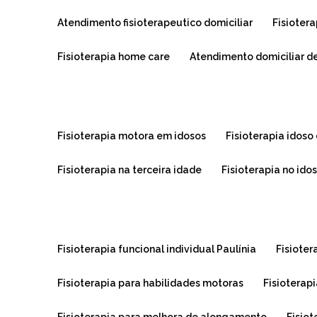
atendimento fisioterapeutico domiciliar
fisioter
fisioterapia home care
atendimento domiciliar de
fisioterapia motora em idosos
fisioterapia idoso
fisioterapia na terceira idade
fisioterapia no ido
fisioterapia funcional individual Paulínia
fisiote
fisioterapia para habilidades motoras
fisioterap