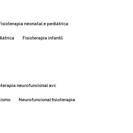
fisioterapia neonatal e pediátrica
diátrica
fisioterapia infantil
ioterapia neurofuncional avc
utismo
neurofuncional fisioterapia