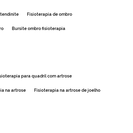
 tendinite
fisioterapia de ombro
ro
bursite ombro fisioterapia
isioterapia para quadril com artrose
pia na artrose
fisioterapia na artrose de joelho