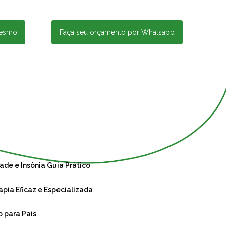
mesmo
Faça seu orçamento por Whatsapp
ade e Insônia Guia Prático
apia Eficaz e Especializada
o para Pais