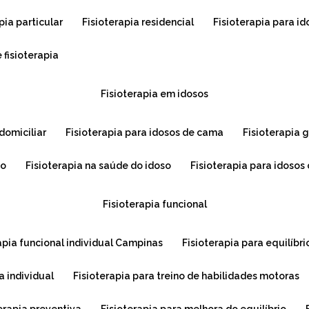
apia particular
fisioterapia residencial
fisioterapia para i
 fisioterapia
fisioterapia em idosos
 domiciliar
fisioterapia para idosos de cama
fisioterapia 
so
fisioterapia na saúde do idoso
fisioterapia para idoso
fisioterapia funcional
rapia funcional individual Campinas
fisioterapia para equilíbri
ia individual
fisioterapia para treino de habilidades motoras