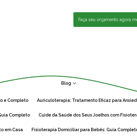
Faça seu orçamento agora 
Blog
ico e Completo
Auriculoterapia: Tratamento Eficaz para Ansied
: Guia Completo
Cuide da Saúde dos Seus Joelhos com Fisioter
rto em Casa
Fisioterapia Domiciliar para Bebês: Guia Complet