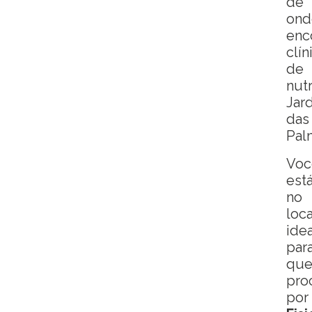
de
ond
enc
clín
de
nut
Jar
das
Pal
Voc
est
no
loca
idea
par
qu
pro
por