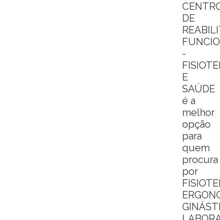
CENTR
DE
REABIL
FUNCI
-
FISIOT
E
SAÚDE
é a
melhor
opção
para
quem
procura
por
FISIOTE
ERGONO
GINÁST
LABOR