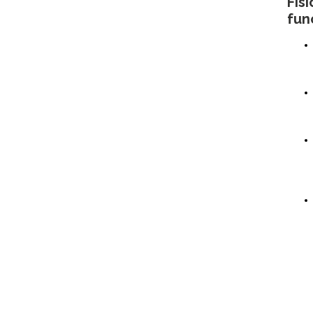
Fis
fun