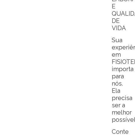
E
QUALID
DE
VIDA
Sua
experiê
em
FISIOT
importa
para
nós.
Ela
precisa
ser a
melhor
possível
Conte