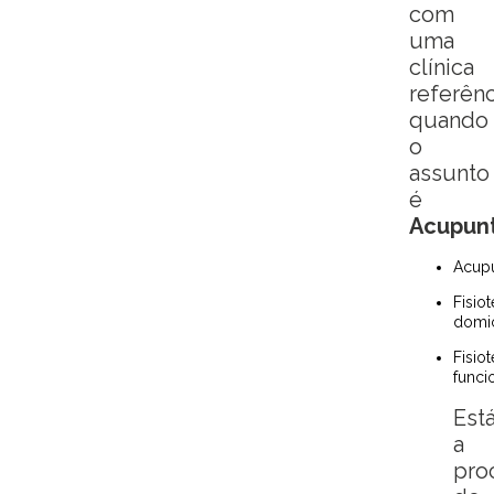
com
uma
clínica
referênc
quando
o
assunto
é
Acupun
Acup
Fisioterapia
domic
Fisioterapia
funci
Est
a
pro