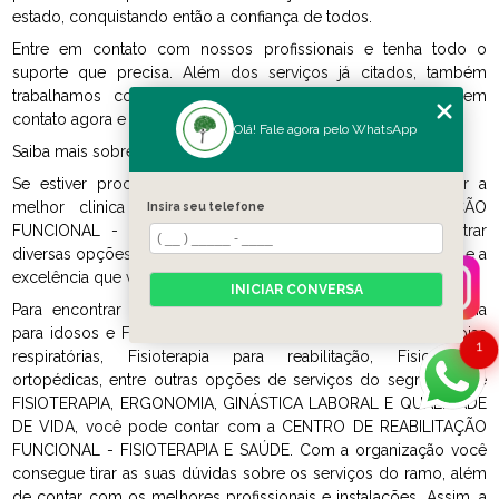
estado, conquistando então a confiança de todos.
Entre em contato com nossos profissionais e tenha todo o
suporte que precisa. Além dos serviços já citados, também
trabalhamos com Terapia manual e Fisioterapias. Entre em
contato agora e tire todas as suas dúvidas com nossa equipe.
Olá! Fale agora pelo WhatsApp
Saiba mais sobre nós, veja os serviços de abaixo:
Se estiver procurando por FISIOTERAPIA, acabou de achar a
melhor clinica nisso. Com a CENTRO DE REABILITAÇÃO
Insira seu telefone
FUNCIONAL - FISIOTERAPIA E SAÚDE você pode encontrar
diversas opções no ramo, sempre contando com a qualidade e a
excelência que você merece.
INICIAR CONVERSA
Para encontrar Acupunturas, Fisioterapia funcional, Fisioterapia
para idosos e Fisioterapia domiciliar em Campinas, Fisioterapias
1
respiratórias, Fisioterapia para reabilitação, Fisioterapias
ortopédicas, entre outras opções de serviços do segmento de
FISIOTERAPIA, ERGONOMIA, GINÁSTICA LABORAL E QUALIDADE
DE VIDA, você pode contar com a CENTRO DE REABILITAÇÃO
FUNCIONAL - FISIOTERAPIA E SAÚDE. Com a organização você
consegue tirar as suas dúvidas sobre os serviços do ramo, além
de contar com os melhores profissionais e instalações. Assim, a