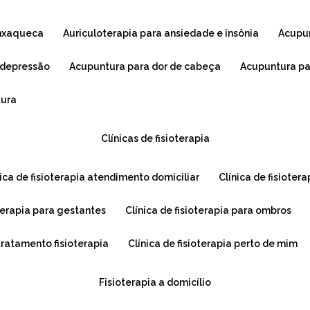
enxaqueca
auriculoterapia para ansiedade e insônia
acupu
 depressão
acupuntura para dor de cabeça
acupuntura p
tura
clínicas de fisioterapia
ínica de fisioterapia atendimento domiciliar
clínica de fisioter
ioterapia para gestantes
clínica de fisioterapia para ombros
 tratamento fisioterapia
clínica de fisioterapia perto de mim
fisioterapia a domicílio