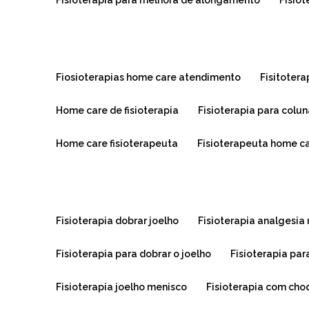
fisioterapia para melhora de alongamento
fisio
fiosioterapias home care atendimento
fisitoter
home care de fisioterapia
fisioterapia para colu
home care fisioterapeuta
fisioterapeuta home c
fisioterapia dobrar joelho
fisioterapia analgesia
fisioterapia para dobrar o joelho
fisioterapia pa
fisioterapia joelho menisco
fisioterapia com cho