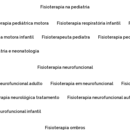
fisioterapia na pediatria
terapia pediátrica motora
fisioterapia respiratória infantil
ia motora infantil
fisioterapeuta pediatra
fisioterapia pe
atria e neonatologia
fisioterapia neurofuncional
 neurofuncional adulto
fisioterapia em neurofuncional
fis
terapia neurológica tratamento
fisioterapia neurofuncional a
eurofuncional infantil
fisioterapia ombros