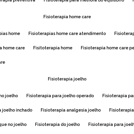
terapia preventiva
fisioterapia para melhora do equilíbrio
fisioterapia home care
apias home
fisioterapias home care atendimento
fisioter
na home care
fisitoterapia home
fisioterapia home care p
are
fisioterapia joelho
 no joelho
fisioterapia para joelho operado
fisioterapia pa
ra joelho inchado
fisioterapia analgesia joelho
fisioterapi
que no joelho
fisioterapia do joelho
fisioterapia para joel