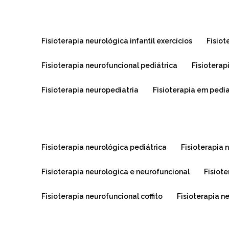
fisioterapia neurológica infantil exercícios
fisio
fisioterapia neurofuncional pediátrica
fisioterap
fisioterapia neuropediatria
fisioterapia em pedi
fisioterapia neurológica pediátrica
fisioterapia
fisioterapia neurologica e neurofuncional
fisio
fisioterapia neurofuncional coffito
fisioterapia n