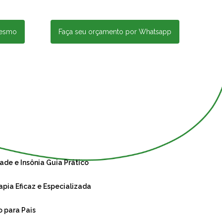
mesmo
Faça seu orçamento por Whatsapp
ade e Insônia Guia Prático
apia Eficaz e Especializada
o para Pais