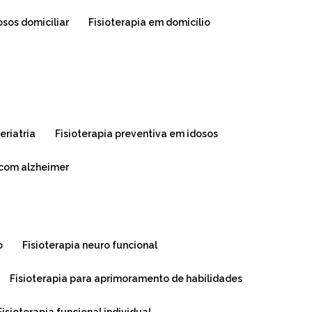
dosos domiciliar
fisioterapia em domicílio
geriatria
fisioterapia preventiva em idosos
s com alzheimer
o
fisioterapia neuro funcional
fisioterapia para aprimoramento de habilidades