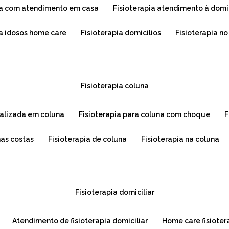
pia com atendimento em casa
fisioterapia atendimento à domi
ra idosos home care
fisioterapia domicílios
fisioterapia n
fisioterapia coluna
cializada em coluna
fisioterapia para coluna com choque
nas costas
fisioterapia de coluna
fisioterapia na coluna
fisioterapia domiciliar
atendimento de fisioterapia domiciliar
home care fisioter