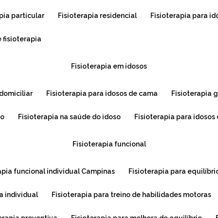
apia particular
fisioterapia residencial
fisioterapia para i
 fisioterapia
fisioterapia em idosos
 domiciliar
fisioterapia para idosos de cama
fisioterapia 
so
fisioterapia na saúde do idoso
fisioterapia para idoso
fisioterapia funcional
rapia funcional individual Campinas
fisioterapia para equilíbri
ia individual
fisioterapia para treino de habilidades motoras