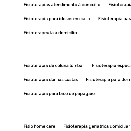
fisioterapias atendimento à domicílio
fisiotera
fisioterapia para idosos em casa
fisioterapia pa
fisioterapeuta a domicílio
fisioterapia de coluna lombar
fisioterapia espe
fisioterapia dor nas costas
fisioterapia para dor 
fisioterapia para bico de papagaio
fisio home care
fisioterapia geriatrica domiciliar