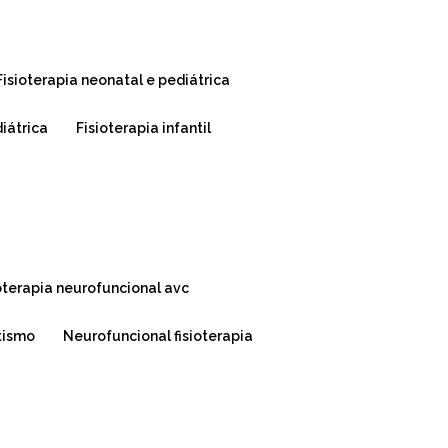
fisioterapia neonatal e pediátrica
diátrica
fisioterapia infantil
ioterapia neurofuncional avc
utismo
neurofuncional fisioterapia