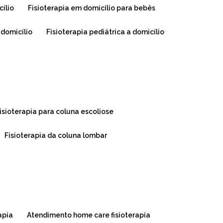
cílio
fisioterapia em domicílio para bebês
o domicílio
fisioterapia pediátrica a domicílio
fisioterapia para coluna escoliose
fisioterapia da coluna lombar
apia
atendimento home care fisioterapia