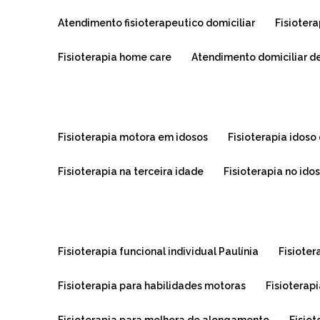
atendimento fisioterapeutico domiciliar
fisioter
fisioterapia home care
atendimento domiciliar de
fisioterapia motora em idosos
fisioterapia idoso
fisioterapia na terceira idade
fisioterapia no ido
fisioterapia funcional individual Paulínia
fisiote
fisioterapia para habilidades motoras
fisioterap