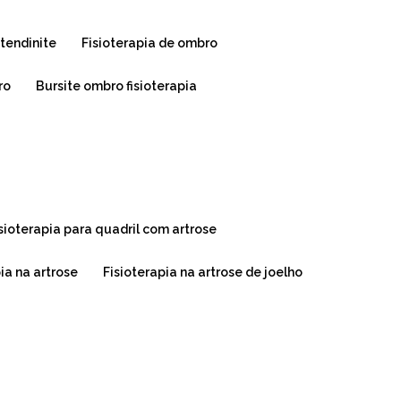
 tendinite
fisioterapia de ombro
ro
bursite ombro fisioterapia
isioterapia para quadril com artrose
pia na artrose
fisioterapia na artrose de joelho