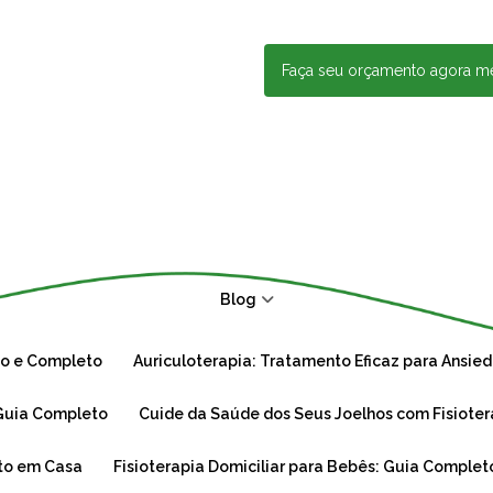
Faça seu orçamento agora 
Blog
ico e Completo
Auriculoterapia: Tratamento Eficaz para Ansied
: Guia Completo
Cuide da Saúde dos Seus Joelhos com Fisioter
rto em Casa
Fisioterapia Domiciliar para Bebês: Guia Complet