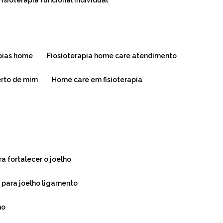
fisioterapia funcional individual
apias home
fiosioterapia home care atendimento
erto de mim
home care em fisioterapia
ra fortalecer o joelho
a para joelho ligamento
ho